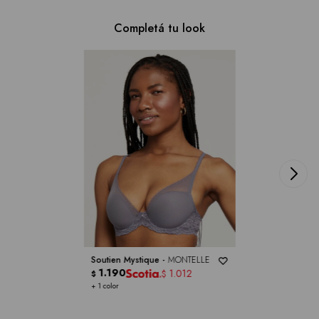
Completá tu look
Soutien Mystique -
MONTELLE
1.190
1.012
$
$
+ 1 color