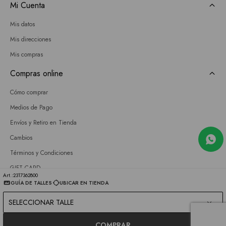
Mi Cuenta
Mis datos
Mis direcciones
Mis compras
Compras online
Cómo comprar
Medios de Pago
Envíos y Retiro en Tienda
Cambios
Términos y Condiciones
GIFT CARD
2317362800
GUÍA DE TALLES
UBICAR EN TIENDA
Empresa
SELECCIONAR TALLE
Sobre nosotros
Nuestras tiendas
COMPRAR