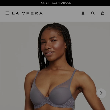
15% OFF SCOTIABANK

NOTIFICARME