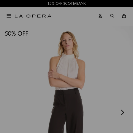
15% OFF SCOTIABANK

NOTIFICARME
50