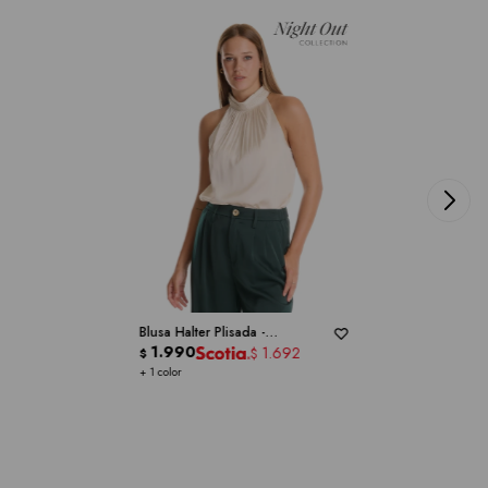
Blusa Halter Plisada -
CATHERINE MALANDRINO
1.990
1.692
$
$
+ 1 color