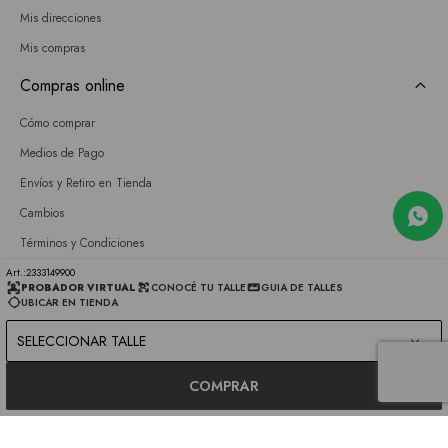
Mis direcciones
Mis compras
Compras online
Cómo comprar
Medios de Pago
Envíos y Retiro en Tienda
Cambios
Términos y Condiciones
GIFT CARD
2333149900
PROBADOR VIRTUAL
CONOCÉ TU TALLE
GUIA DE TALLES
UBICAR EN TIENDA
Empresa
SELECCIONAR TALLE
Sobre nosotros
Nuestras tiendas
COMPRAR
Únete a nuestro equipo
Contacto