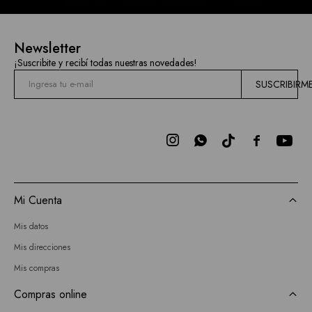
Newsletter
¡Suscribite y recibí todas nuestras novedades!
SUSCRIBIRM



Mi Cuenta
Mis datos
Mis direcciones
Mis compras
Compras online