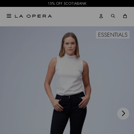
15% OFF SCOTIABANK

NOTIFICARME