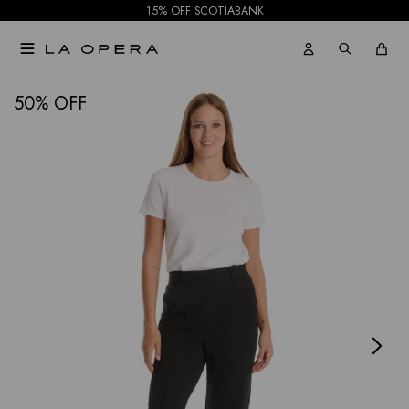
15% OFF SCOTIABANK

NOTIFICARME
50