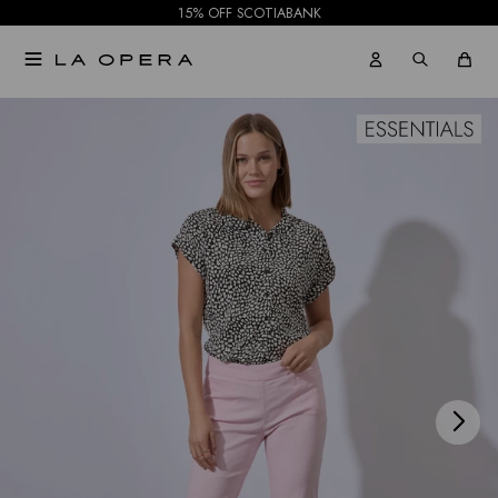
15% OFF SCOTIABANK

NOTIFICARME