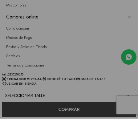
Mis compras
Compras online
Cómo comprar
Medios de Pago
Envíos y Retiro en Tienda
Cambios
Términos y Condiciones
GIFT CARD
2330290650
PROBADOR VIRTUAL
CONOCÉ TU TALLE
GUIA DE TALLES
UBICAR EN TIENDA
Empresa
SELECCIONAR TALLE
Sobre nosotros
Nuestras tiendas
COMPRAR
Únete a nuestro equipo
Contacto