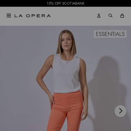
15% OFF SCOTIABANK

NOTIFICARME