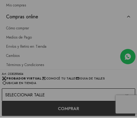
Mis compras
Compras online
Cómo comprar
Medios de Pago
Envíos y Retiro en Tienda
Cambios
Términos y Condiciones
GIFT CARD
2330290604
PROBADOR VIRTUAL
CONOCÉ TU TALLE
GUIA DE TALLES
UBICAR EN TIENDA
Empresa
SELECCIONAR TALLE
Sobre nosotros
Nuestras tiendas
COMPRAR
Únete a nuestro equipo
Contacto