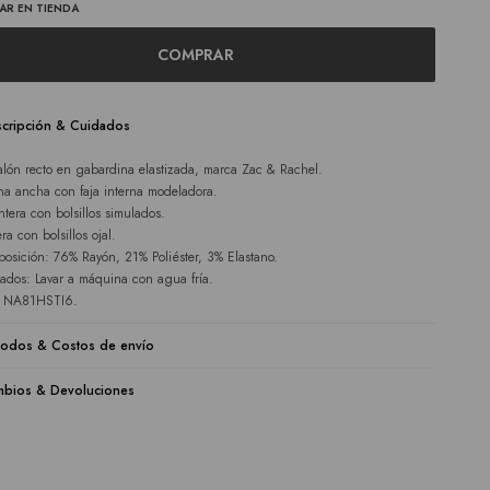
AR EN TIENDA
COMPRAR
cripción & Cuidados
alón recto en gabardina elastizada, marca Zac & Rachel.
ina ancha con faja interna modeladora.
ntera con bolsillos simulados.
ra con bolsillos ojal.
osición: 76% Rayón, 21% Poliéster, 3% Elastano.
ados: Lavar a máquina con agua fría.
e NA81HSTI6.
odos & Costos de envío
bios & Devoluciones