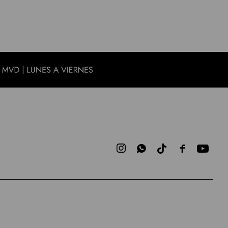


