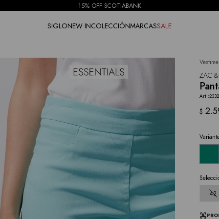
15% OFF SCOTIABANK
SIGLO
NEW IN
COLECCIÓN
MARCAS
SALE
Vestime
NOTIFICARME
ZAC &
Pant
233
2.5
$
Variant
Selecci
42
PRO