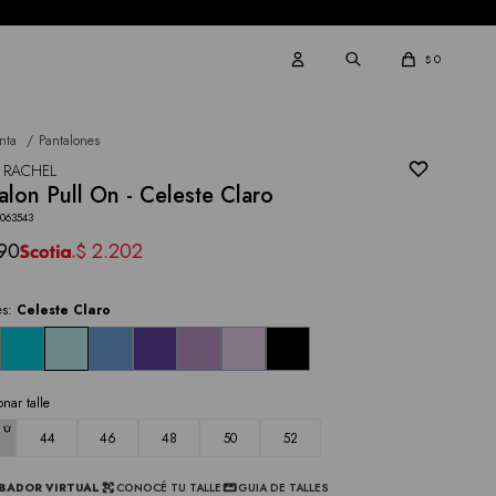
0
$
nta
Pantalones
 RACHEL
alon Pull On - Celeste Claro
2063543
90
2.202
$
es:
Celeste Claro
onar talle
44
46
48
50
52
BADOR VIRTUAL
CONOCÉ TU TALLE
GUIA DE TALLES