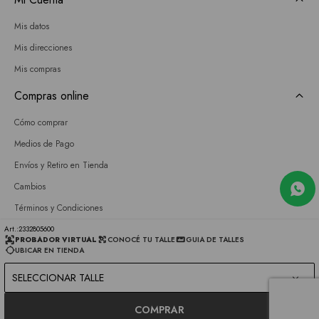
Mis datos
Mis direcciones
Mis compras
Compras online
Cómo comprar
Medios de Pago
Envíos y Retiro en Tienda
Cambios
Términos y Condiciones
GIFT CARD
2332805600
PROBADOR VIRTUAL
CONOCÉ TU TALLE
GUIA DE TALLES
UBICAR EN TIENDA
Empresa
SELECCIONAR TALLE
Sobre nosotros
Nuestras tiendas
COMPRAR