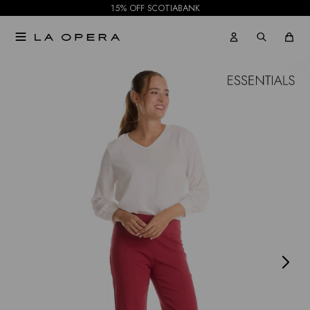
15% OFF SCOTIABANK

NOTIFICARME