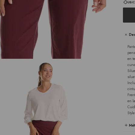
UBIC
Des
Pant
pens
en t
curv
Silu
silue
Incl
cint
Fren
en l
Cuid
Styl
Mét