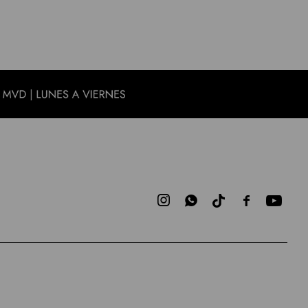


