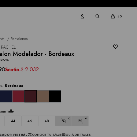
0
$
nta
Pantalones
 RACHEL
alon Modelador - Bordeaux
2805602
90
2.032
$
es:
Bordeaux
onar talle
44
46
48
50
52
BADOR VIRTUAL
CONOCÉ TU TALLE
GUIA DE TALLES