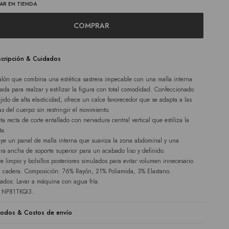
AR EN TIENDA
COMPRAR
cripción & Cuidados
alón que combina una estética sastrera impecable con una malla interna
ada para realzar y estilizar la figura con total comodidad. Confeccionado
ejido de alta elasticidad, ofrece un calce favorecedor que se adapta a las
as del cuerpo sin restringir el movimiento.
eta recta de corte entallado con nervadura central vertical que estiliza la
ta.
uye un panel de malla interna que suaviza la zona abdominal y una
ura ancha de soporte superior para un acabado liso y definido.
te limpio y bolsillos posteriores simulados para evitar volumen innecesario
a cadera. Composición: 76% Rayón, 21% Poliamida, 3% Elastano.
ados: Lavar a máquina con agua fría.
e NP81TKQI3.
odos & Costos de envío