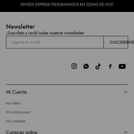
Newsletter
¡Suscribite y recibí todas nuestras novedades!
SUSCRIBIRM



Mi Cuenta
Mis datos
Mis direcciones
Mis compras
Compras online