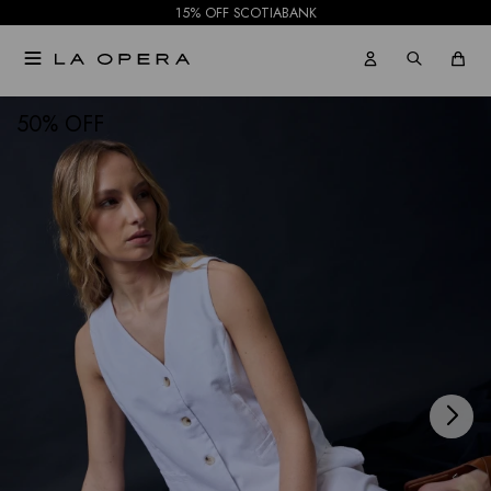
15% OFF SCOTIABANK

NOTIFICARME
50