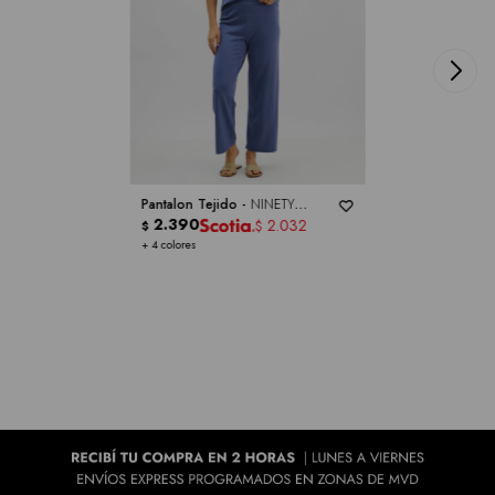
Pantalon Tejido -
NINETY
CLOTHING
2.390
2.032
$
$
+ 4 colores