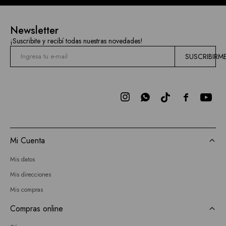
Newsletter
¡Suscribite y recibí todas nuestras novedades!
SUSCRIBIRM



Mi Cuenta
Mis datos
Mis direcciones
Mis compras
Compras online