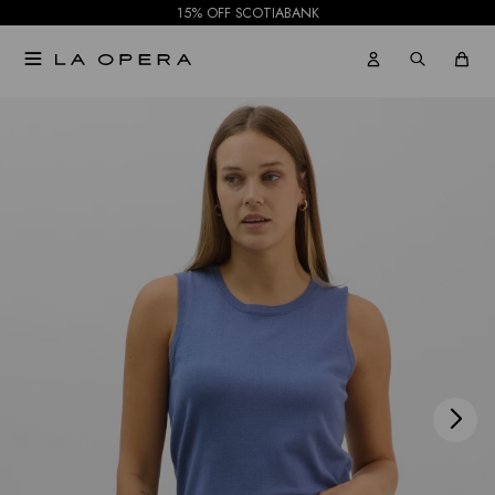
15% OFF SCOTIABANK

NOTIFICARME