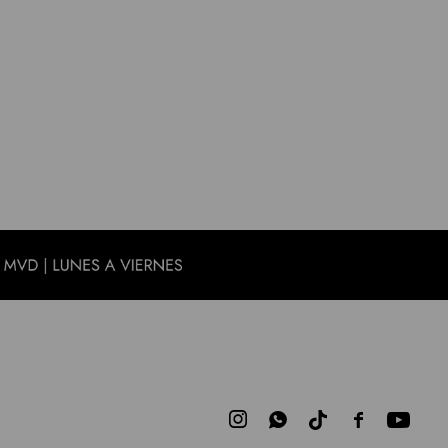


