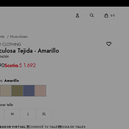
0
$
nta
Musculosas
Y CLOTHING
ulosa Tejida - Amarillo
4042200
90
1.692
$
es:
Amarillo
onar talle
M
L
XL
BADOR VIRTUAL
CONOCÉ TU TALLE
GUIA DE TALLES