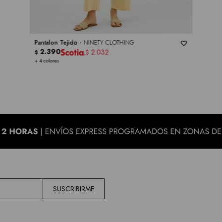
Pantalon Tejido -
NINETY CLOTHING
2.390
2.032
$
$
+ 4 colores
SUSCRIBIRME