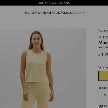
15% OFF SCOTIABANK
SIGLO
NEW IN
COLECCIÓN
MARCAS
SALE
Vestime
NOTIFICARME
NINET
Musc
233
1.9
$
Variant
Selecci
S
PRO