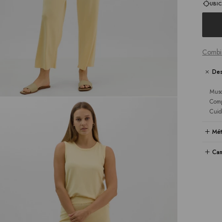
UBIC
Combi
Des
Musc
Comp
Cuid
Mét
Cam