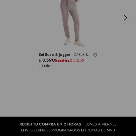
Set Buzo & Jogger -
CABLE &
GAUGE
3.590
3.052
$
$
+ 1 color