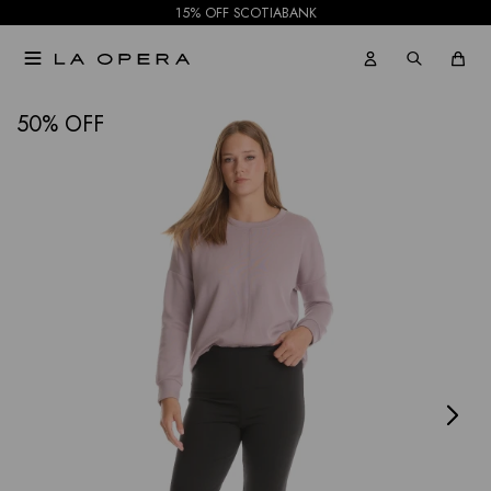
15% OFF SCOTIABANK

NOTIFICARME
50