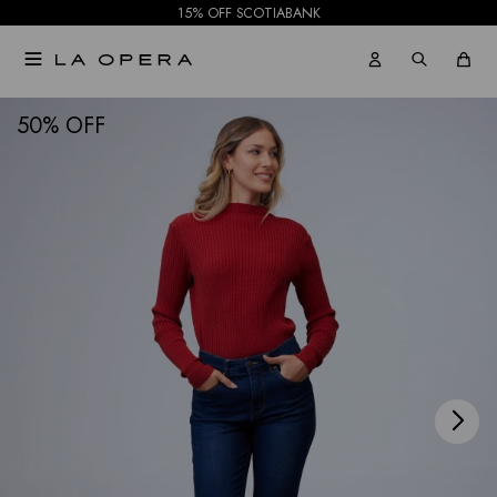
15% OFF SCOTIABANK

NOTIFICARME
50