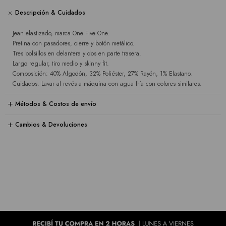
Descripción & Cuidados
Jean elastizado, marca One Five One.
Pretina con pasadores, cierre y botón metálico.
Tres bolsillos en delantera y dos en parte trasera.
Largo regular, tiro medio y skinny fit.
Composición: 40% Algodón, 32% Poliéster, 27% Rayón, 1% Elastano.
Cuidados: Lavar al revés a máquina con agua fría con colores similares.
Métodos & Costos de envío
Cambios & Devoluciones