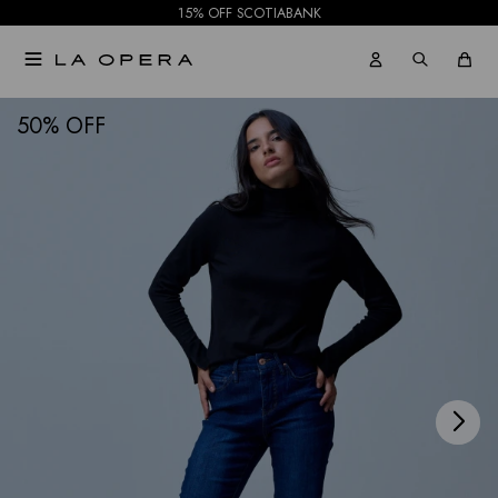
15% OFF SCOTIABANK

NOTIFICARME
50