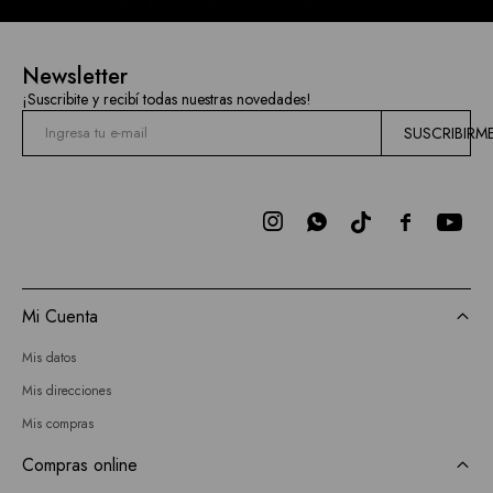
Newsletter
¡Suscribite y recibí todas nuestras novedades!
SUSCRIBIRM



Mi Cuenta
Mis datos
Mis direcciones
Mis compras
Compras online