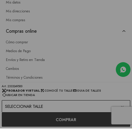
Mis datos
Mis direcciones
Mis compras
Compras online
Cómo comprar
Medios de Pago
Envíos y Retiro en Tienda
Cambios
Términos y Condiciones
GIFT CARD
2333249500
PROBADOR VIRTUAL
CONOCÉ TU TALLE
GUIA DE TALLES
UBICAR EN TIENDA
Empresa
SELECCIONAR TALLE
Sobre nosotros
Nuestras tiendas
COMPRAR
Únete a nuestro equipo