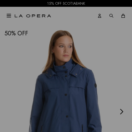
15% OFF SCOTIABANK

NOTIFICARME
50