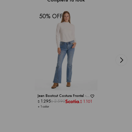
50
Jean Bootcut Costura Frontal -
ROYALTY COLLECTION
1.295
2.590
1.101
$
$
$
+ 1 color