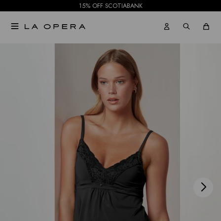
15% OFF SCOTIABANK

NOTIFICARME