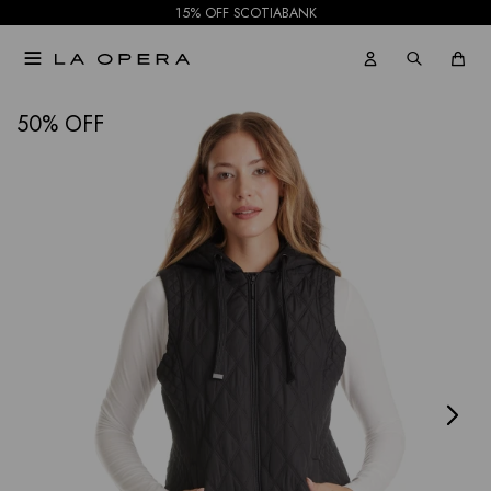
15% OFF SCOTIABANK

NOTIFICARME
50