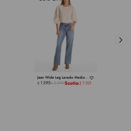
Jean Wide Leg Lavado Medio -
ROYALTY COLLECTION
1.295
2.590
1.101
$
$
$