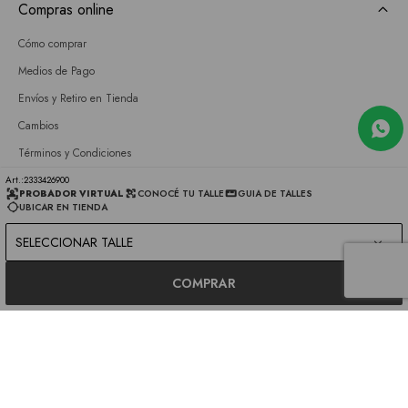
Compras online
Cómo comprar
Medios de Pago
Envíos y Retiro en Tienda
Cambios
Términos y Condiciones
GIFT CARD
2333426900
PROBADOR VIRTUAL
CONOCÉ TU TALLE
GUIA DE TALLES
UBICAR EN TIENDA
Empresa
SELECCIONAR TALLE
Sobre nosotros
Nuestras tiendas
COMPRAR
Únete a nuestro equipo
Contacto