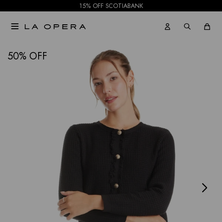
15% OFF SCOTIABANK

NOTIFICARME
50