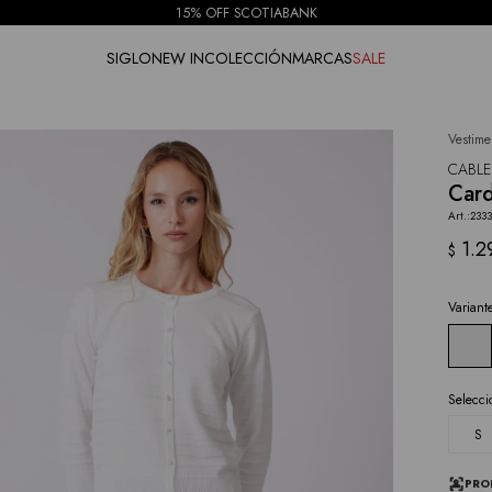
15% OFF SCOTIABANK
SIGLO
NEW IN
COLECCIÓN
MARCAS
SALE
Vestime
NOTIFICARME
CABLE
Card
2333
1.2
$
Variant
Selecci
S
PRO