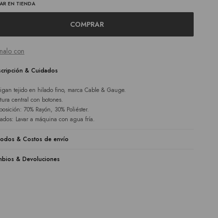
AR EN TIENDA
COMPRAR
nalo con
cripción & Cuidados
igan tejido en hilado fino, marca Cable & Gauge.
tura central con botones.
osición: 70% Rayón, 30% Poliéster.
ados: Lavar a máquina con agua fría.
odos & Costos de envío
bios & Devoluciones