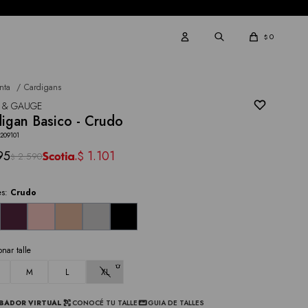
0
$
nta
Cardigans
 & GAUGE
igan Basico - Crudo
209101
95
1.101
$
2.590
$
es:
Crudo
onar talle
M
L
XL
BADOR VIRTUAL
CONOCÉ TU TALLE
GUIA DE TALLES