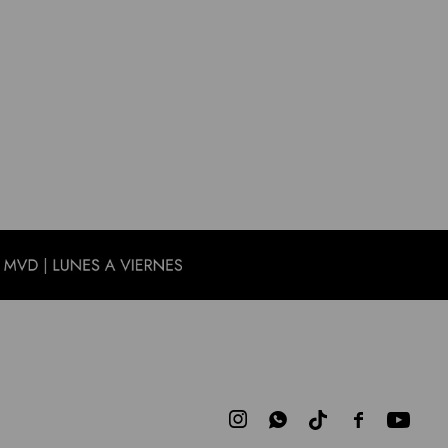


