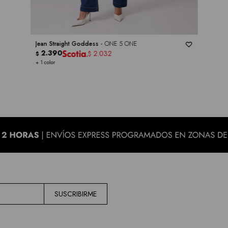
Jean Straight Goddess -
ONE 5 ONE
2.390
2.032
$
$
+ 1 color
SUSCRIBIRME