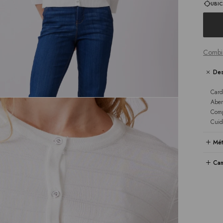
UBIC
Combi
Des
Card
Aber
Comp
Cuid
Mét
Cam