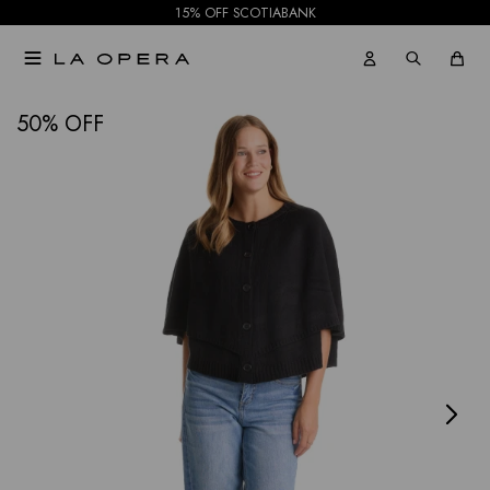
15% OFF SCOTIABANK

NOTIFICARME
50