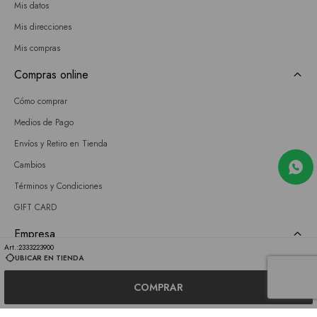
Mis datos
Mis direcciones
Mis compras
Compras online
Cómo comprar
Medios de Pago
Envíos y Retiro en Tienda
Cambios
Términos y Condiciones
GIFT CARD
Empresa
2333223900
UBICAR EN TIENDA
Sobre nosotros
Nuestras tiendas
COMPRAR
Únete a nuestro equipo