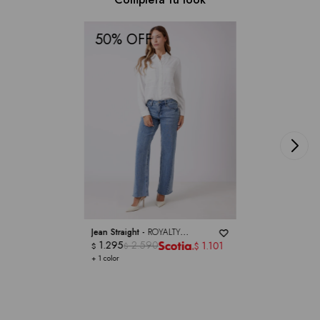
50
Jean Straight -
ROYALTY
COLLECTION
1.295
2.590
1.101
$
$
$
+ 1 color