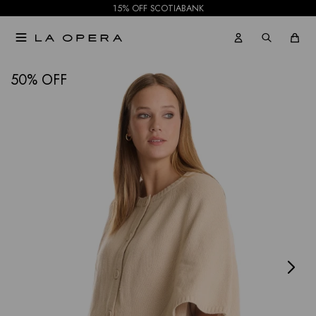
15% OFF SCOTIABANK

NOTIFICARME
50