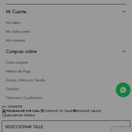
Mi Cuenta
Mis datos
Mis direcciones
Mis compras
Compras online
Cómo comprar
Medios de Pago
Envíos y Retiro en Tienda
Cambios
Términos y Condiciones
GIFT CARD
2333440700
PROBADOR VIRTUAL
CONOCÉ TU TALLE
GUIA DE TALLES
UBICAR EN TIENDA
Empresa
SELECCIONAR TALLE
Sobre nosotros