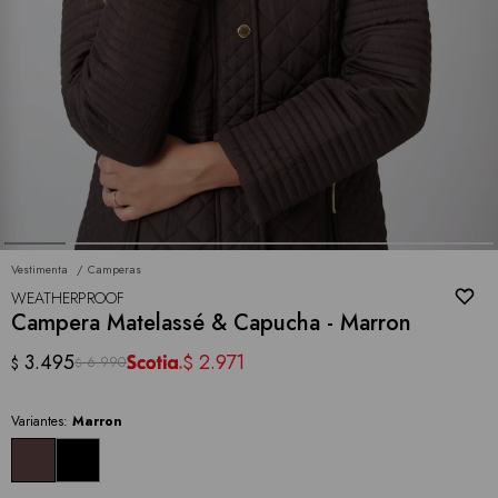
Vestimenta
Camperas
WEATHERPROOF
Campera Matelassé & Capucha - Marron
3.495
2.971
$
6.990
$
$
Variantes:
Marron