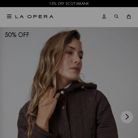
15% OFF SCOTIABANK

NOTIFICARME
50