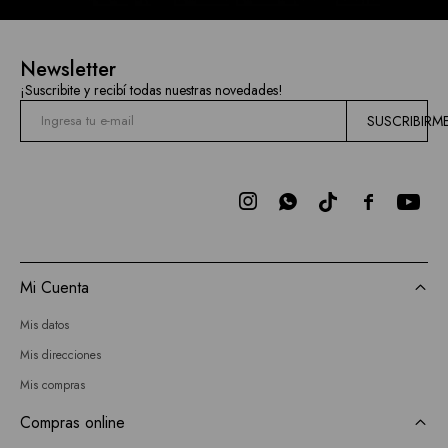
Newsletter
¡Suscribite y recibí todas nuestras novedades!
SUSCRIBIRM



Mi Cuenta
Mis datos
Mis direcciones
Mis compras
Compras online