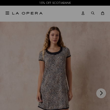
15% OFF SCOTIABANK

NOTIFICARME