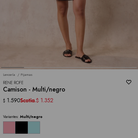
Lencería
Pijamas
RENE ROFE
Camison - Multi/negro
1.590
1.352
$
$
Variantes:
Multi/negro