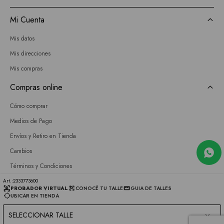
Mi Cuenta
Mis datos
Mis direcciones
Mis compras
Compras online
Cómo comprar
Medios de Pago
Envíos y Retiro en Tienda
Cambios
Términos y Condiciones
GIFT CARD
2333773600
PROBADOR VIRTUAL
CONOCÉ TU TALLE
GUIA DE TALLES
UBICAR EN TIENDA
Empresa
SELECCIONAR TALLE
Sobre nosotros