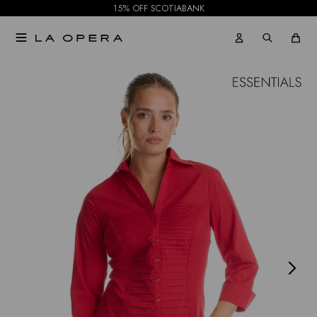
15% OFF SCOTIABANK

NOTIFICARME