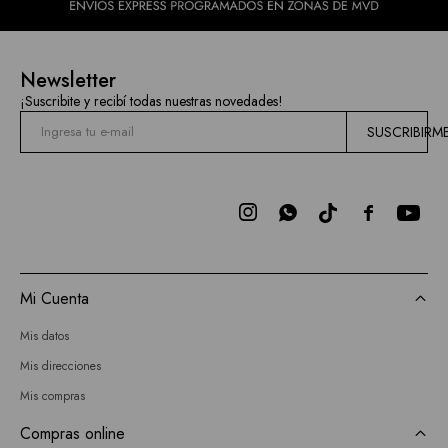
Newsletter
¡Suscribite y recibí todas nuestras novedades!
SUSCRIBIRM



Mi Cuenta
Mis datos
Mis direcciones
Mis compras
Compras online