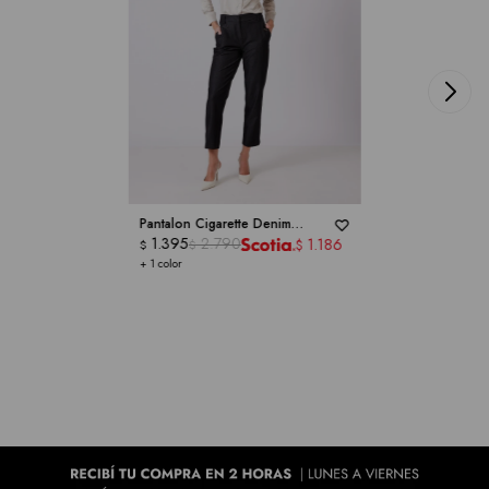
Pantalon Cigarette Denim
Stretch -
1.395
ZAC & RACHEL
2.790
1.186
$
$
$
+ 1 color