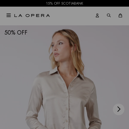
15% OFF SCOTIABANK

NOTIFICARME
50