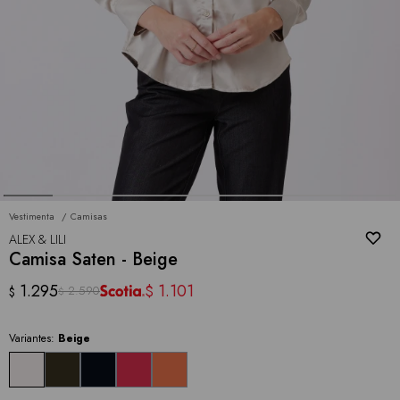
Vestimenta
Camisas
ALEX & LILI
Camisa Saten - Beige
1.295
1.101
$
2.590
$
$
Variantes:
Beige