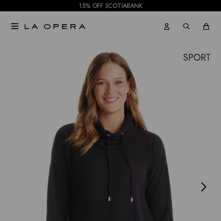
15% OFF SCOTIABANK

NOTIFICARME