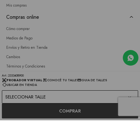
Mis compras
Compras online
Cómo comprar
Medios de Pago
Envíos y Retiro en Tienda
Cambios
Términos y Condiciones
GIFT CARD
2333408900
PROBADOR VIRTUAL
CONOCÉ TU TALLE
GUIA DE TALLES
UBICAR EN TIENDA
Empresa
SELECCIONAR TALLE
Sobre nosotros
Nuestras tiendas
COMPRAR
Únete a nuestro equipo
Contacto