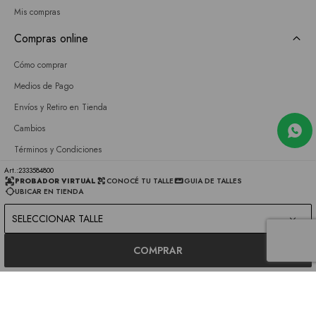
Mis compras
Compras online
Cómo comprar
Medios de Pago
Envíos y Retiro en Tienda
Cambios
Términos y Condiciones
GIFT CARD
2333584800
PROBADOR VIRTUAL
CONOCÉ TU TALLE
GUIA DE TALLES
UBICAR EN TIENDA
Empresa
SELECCIONAR TALLE
Sobre nosotros
Nuestras tiendas
COMPRAR
Únete a nuestro equipo
Contacto