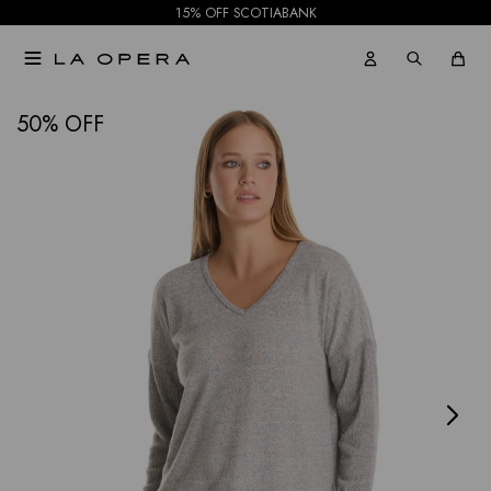
15% OFF SCOTIABANK

NOTIFICARME
50