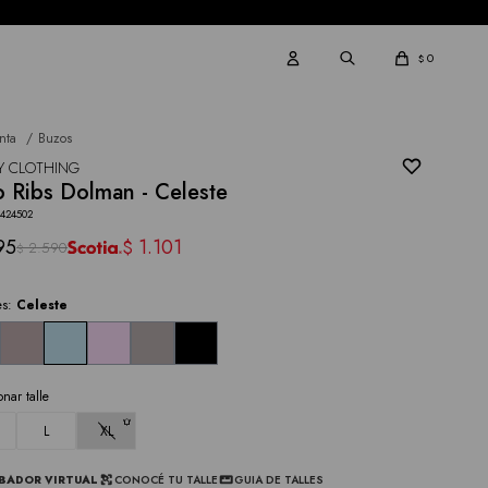
0
$
nta
Buzos
Y CLOTHING
 Ribs Dolman - Celeste
3424502
95
1.101
$
2.590
$
es:
Celeste
onar talle
L
XL
BADOR VIRTUAL
CONOCÉ TU TALLE
GUIA DE TALLES