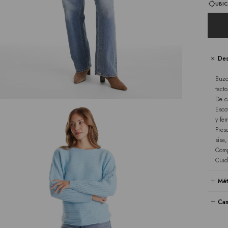
UBIC
Des
Buzo
tacto
De c
Esco
y fe
Pres
sisa
Comp
Cuid
Mét
Cam