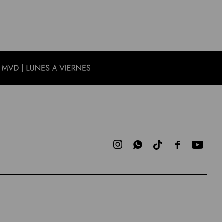


