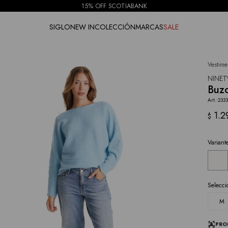
15% OFF SCOTIABANK
SIGLO
NEW IN
COLECCIÓN
MARCAS
SALE
Vestime
NOTIFICARME
NINET
Buzo
233
1.2
$
Variant
Selecci
M
PRO