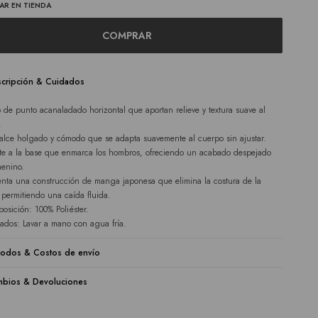
AR EN TIENDA
COMPRAR
cripción & Cuidados
 de punto acanaladado horizontal que aportan relieve y textura suave al
.
alce holgado y cómodo que se adapta suavemente al cuerpo sin ajustar.
te a la base que enmarca los hombros, ofreciendo un acabado despejado
menino.
enta una construcción de manga japonesa que elimina la costura de la
, permitiendo una caída fluida.
osición: 100% Poliéster.
ados: Lavar a mano con agua fría.
odos & Costos de envío
bios & Devoluciones