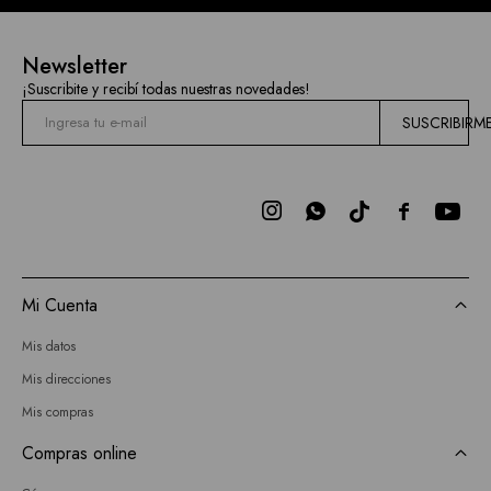
Newsletter
¡Suscribite y recibí todas nuestras novedades!
SUSCRIBIRM



Mi Cuenta
Mis datos
Mis direcciones
Mis compras
Compras online