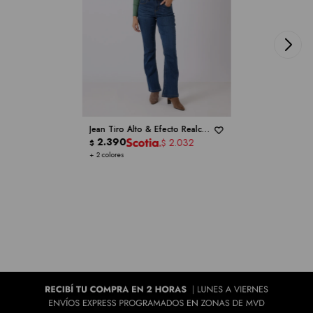
Jean Tiro Alto & Efecto Realce -
ONE 5 ONE
2.390
2.032
$
$
+ 2 colores