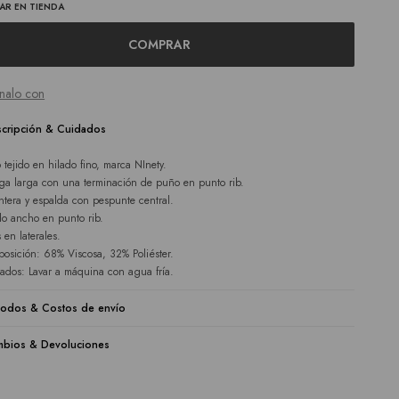
AR EN TIENDA
COMPRAR
nalo con
cripción & Cuidados
 tejido en hilado fino, marca NInety.
a larga con una terminación de puño en punto rib.
ntera y espalda con pespunte central.
o ancho en punto rib.
 en laterales.
osición: 68% Viscosa, 32% Poliéster.
ados: Lavar a máquina con agua fría.
odos & Costos de envío
bios & Devoluciones