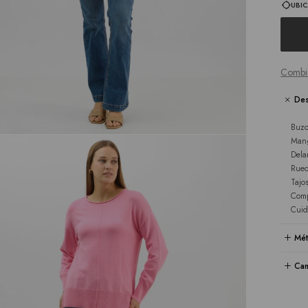
UBIC
Combi
Des
Buzo
Mang
Dela
Rued
Tajos
Comp
Cuid
Mét
Cam