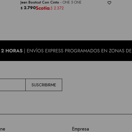
Jean Bootcut Con Cinto -
ONE 5 ONE
2.790
2.372
$
$
SUSCRIBIRME
ine
Empresa