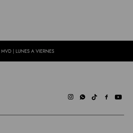


