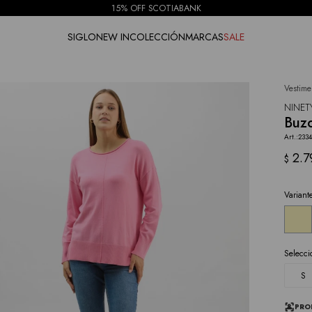
15% OFF SCOTIABANK
SIGLO
NEW IN
COLECCIÓN
MARCAS
SALE
Vestime
NOTIFICARME
NINET
Buzo
2334
2.7
$
Variant
Selecci
S
PRO