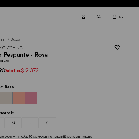
0
$
nta
Buzos
Y CLOTHING
 Pespunte - Rosa
041650
90
2.372
$
es:
Rosa
onar talle
M
L
XL
BADOR VIRTUAL
CONOCÉ TU TALLE
GUIA DE TALLES