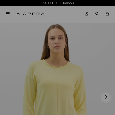
15% OFF SCOTIABANK

NOTIFICARME