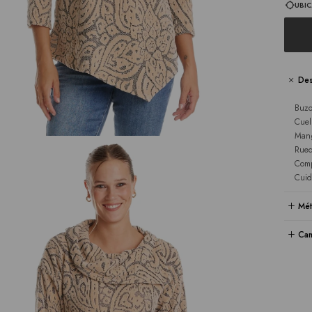
UBIC
Des
Buzo
Cuel
Mang
Rued
Comp
Cuid
Mét
Cam