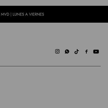


