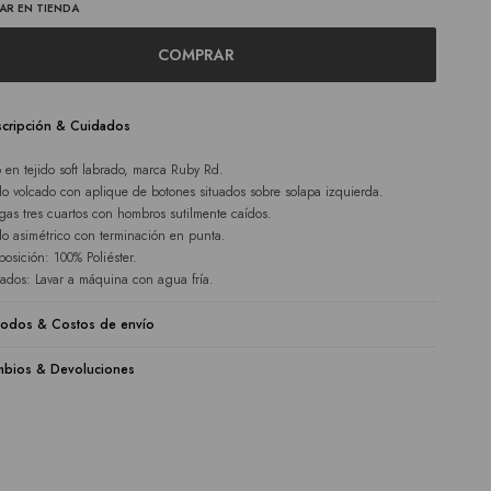
AR EN TIENDA
COMPRAR
cripción & Cuidados
 en tejido soft labrado, marca Ruby Rd.
lo volcado con aplique de botones situados sobre solapa izquierda.
as tres cuartos con hombros sutilmente caídos.
o asimétrico con terminación en punta.
osición: 100% Poliéster.
ados: Lavar a máquina con agua fría.
odos & Costos de envío
bios & Devoluciones