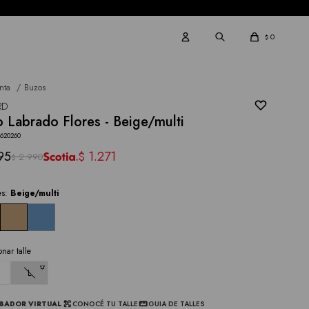
0
$
nta
Buzos
RD
 Labrado Flores - Beige/multi
3620260
95
1.271
$
2.990
$
es:
Beige/multi
onar talle
L
BADOR VIRTUAL
CONOCÉ TU TALLE
GUIA DE TALLES