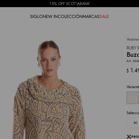
15% OFF SCOTIABANK
SIGLO
NEW IN
COLECCIÓN
MARCAS
SALE
Vestime
NOTIFICARME
RUBY 
Buzo
233
1.4
$
Variant
Selecci
M
PRO