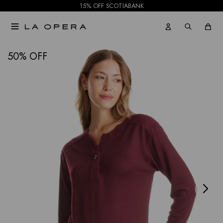
15% OFF SCOTIABANK

NOTIFICARME
50