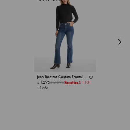
Jean Bootcut Costura Frontal -
ROYALTY COLLECTION
1.295
2.590
1.101
$
$
$
+ 1 color