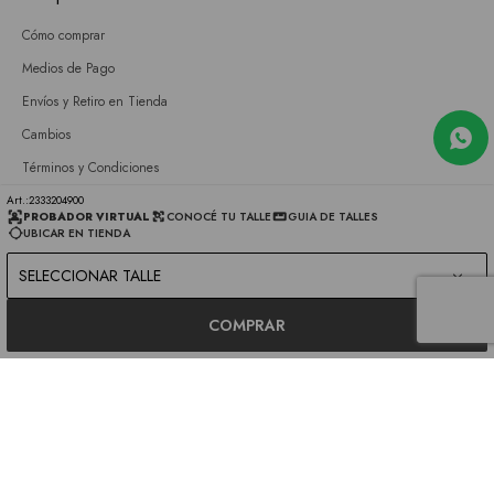
Cómo comprar
Medios de Pago
Envíos y Retiro en Tienda
Cambios
Términos y Condiciones
GIFT CARD
2333204900
PROBADOR VIRTUAL
CONOCÉ TU TALLE
GUIA DE TALLES
UBICAR EN TIENDA
Empresa
SELECCIONAR TALLE
Sobre nosotros
Nuestras tiendas
COMPRAR
Únete a nuestro equipo
Contacto