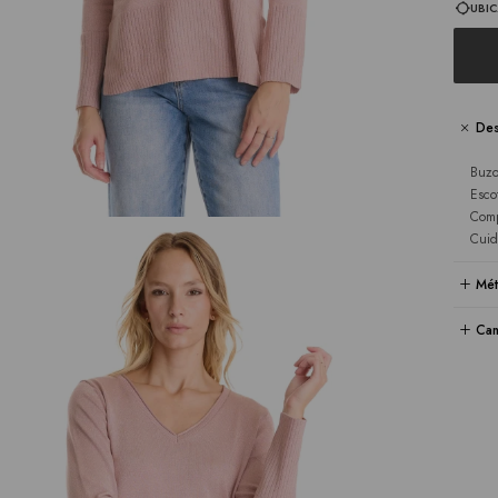
UBIC
Des
Buzo
Esco
Comp
Cuid
Mét
Cam