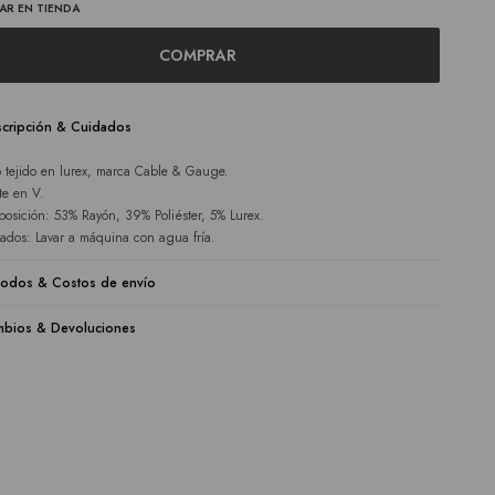
AR EN TIENDA
COMPRAR
cripción & Cuidados
 tejido en lurex, marca Cable & Gauge.
te en V.
osición: 53% Rayón, 39% Poliéster, 5% Lurex.
ados: Lavar a máquina con agua fría.
odos & Costos de envío
bios & Devoluciones