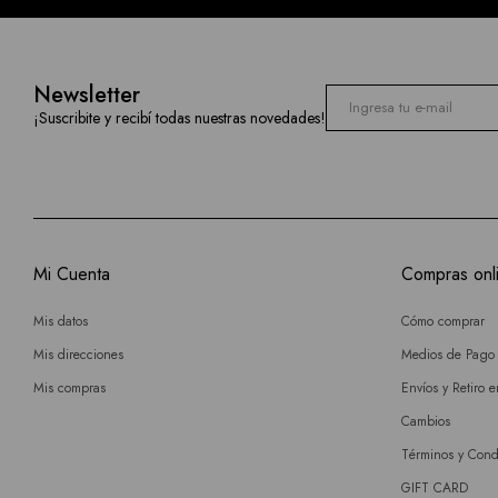
Newsletter
¡Suscribite y recibí todas nuestras novedades!
Mi Cuenta
Compras onl
Mis datos
Cómo comprar
Mis direcciones
Medios de Pago
Mis compras
Envíos y Retiro 
Cambios
Términos y Cond
GIFT CARD