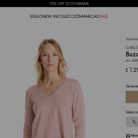
15% OFF SCOTIABANK
SIGLO
NEW IN
COLECCIÓN
MARCAS
SALE
Vestime
NOTIFICARME
CABLE
Buzo
2333
1.2
$
Variant
Selecci
S
PRO