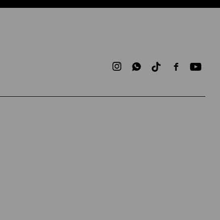


