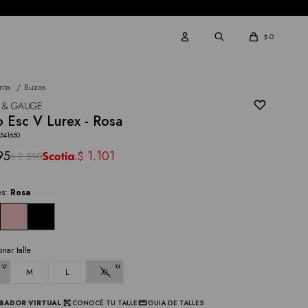
0
$
nta
Buzos
 & GAUGE
 Esc V Lurex - Rosa
541650
95
1.101
$
2.590
$
es:
Rosa
onar talle
M
L
XL
BADOR VIRTUAL
CONOCÉ TU TALLE
GUIA DE TALLES