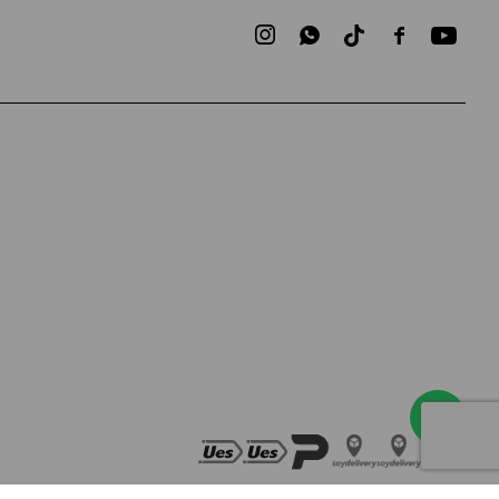


