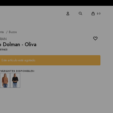
0
$
nta
Buzos
RIAN
 Dolman - Oliva
819405
Este artículo está agotado.
VARIANTES DISPONIBLES: