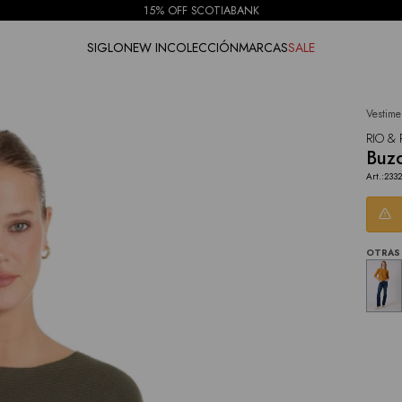
15% OFF SCOTIABANK
SIGLO
NEW IN
COLECCIÓN
MARCAS
SALE
Vestime
NOTIFICARME
RIO & 
Buzo
2332
OTRAS 