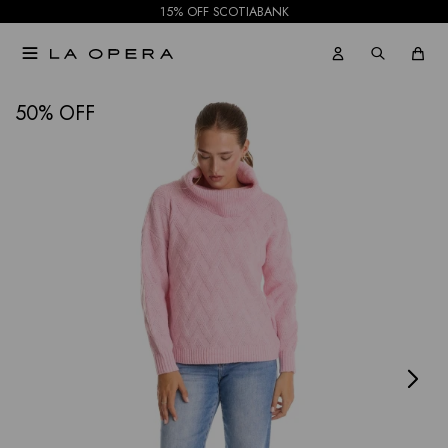
15% OFF SCOTIABANK

NOTIFICARME
50