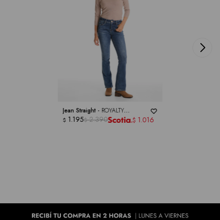
Jean Straight -
ROYALTY
COLLECTION
1.195
2.390
1.016
$
$
$