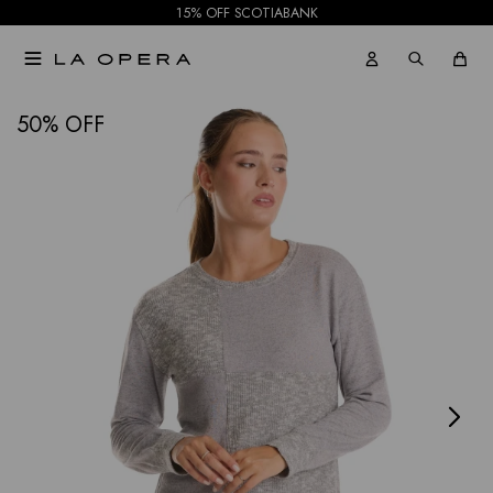
15% OFF SCOTIABANK

NOTIFICARME
50