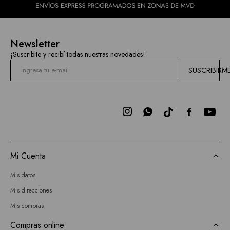
Newsletter
¡Suscribite y recibí todas nuestras novedades!
SUSCRIBIRM



Mi Cuenta
Mis datos
Mis direcciones
Mis compras
Compras online