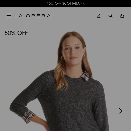
15% OFF SCOTIABANK

NOTIFICARME
50