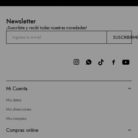
Newsletter
¡Suscribite y recibí todas nuestras novedades!
SUSCRIBIRM



Mi Cuenta
Mis datos
Mis direcciones
Mis compras
Compras online