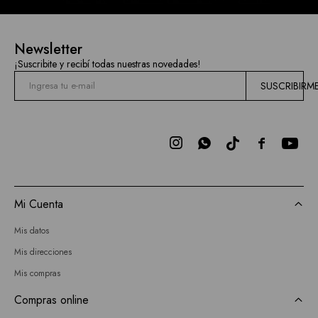
Newsletter
¡Suscribite y recibí todas nuestras novedades!
SUSCRIBIRM



Mi Cuenta
Mis datos
Mis direcciones
Mis compras
Compras online