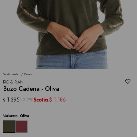
Vestimenta
Buzos
RIO & RIAN
Buzo Cadena - Oliva
1.395
1.186
$
2.790
$
$
Variantes:
Oliva