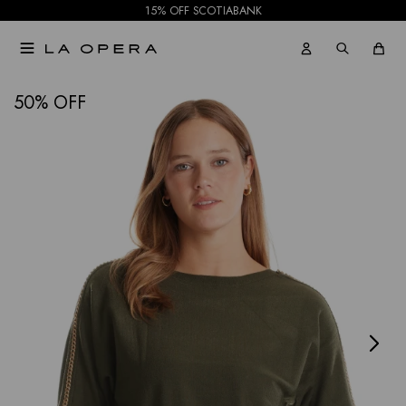
15% OFF SCOTIABANK

NOTIFICARME
50