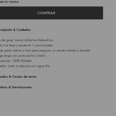
AR EN TIENDA
COMPRAR
cripción & Cuidados
a de gasa, marca Catherine Malandrino.
lo a la base y escote en V pronunciado.
uye pieza interna a tono para asegurar un escote cómodo y discreto.
a larga con puño ancho y botón.
osición: 100% Poliéster.
ados: Lavar a máquina con agua fría.
odos & Costos de envío
bios & Devoluciones