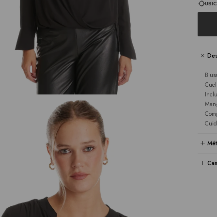
UBIC
Des
Blus
Cuel
Incl
Mang
Comp
Cuid
Mét
Cam