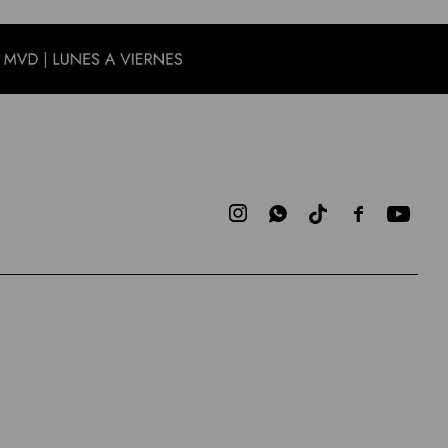


