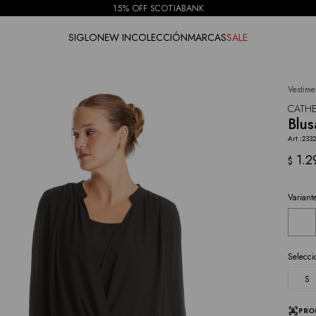
15% OFF SCOTIABANK
SIGLO
NEW IN
COLECCIÓN
MARCAS
SALE
Vestime
NOTIFICARME
CATHE
Blus
2332
1.2
$
Variant
Selecci
S
PRO