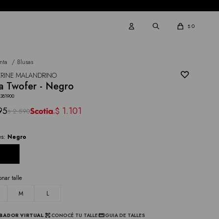
0
$
nta
Blusas
RINE MALANDRINO
a Twofer - Negro
381900
95
1.101
$
2.590
$
es:
Negro
onar talle
M
L
BADOR VIRTUAL
CONOCÉ TU TALLE
GUIA DE TALLES