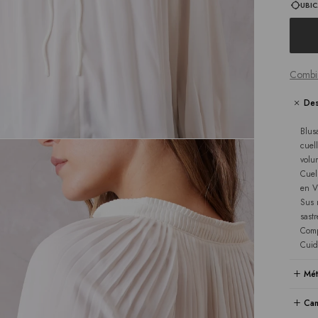
UBIC
Combi
Des
Blus
cuel
volu
Cuel
en V
Sus 
sast
Comp
Cuid
Mét
Cam