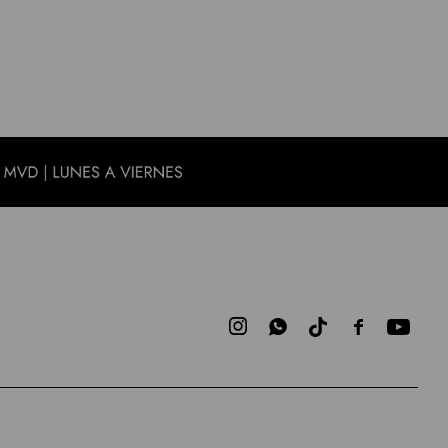


