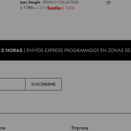
Jean Straight -
ROYALTY COLLECTION
1.195
2.390
1.016
$
$
$
SUSCRIBIRME
ine
Empresa