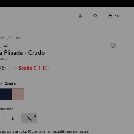
0
$
nta
Blusas
AHARI
a Plisada - Crudo
377101
95
1.101
$
2.590
$
es:
Crudo
onar talle
L
XL
BADOR VIRTUAL
CONOCÉ TU TALLE
GUIA DE TALLES