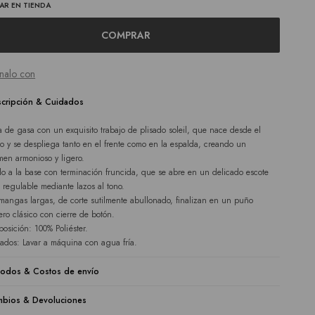
AR EN TIENDA
COMPRAR
nalo con
cripción & Cuidados
a de gasa con un exquisito trabajo de plisado soleil, que nace desde el
lo y se despliega tanto en el frente como en la espalda, creando un
men armonioso y ligero.
lo a la base con terminación fruncida, que se abre en un delicado escote
 regulable mediante lazos al tono.
mangas largas, de corte sutilmente abullonado, finalizan en un puño
rero clásico con cierre de botón.
osición: 100% Poliéster.
ados: Lavar a máquina con agua fría.
odos & Costos de envío
bios & Devoluciones