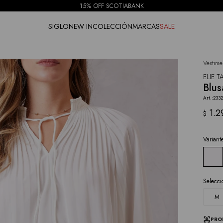
15% OFF SCOTIABANK
SIGLO
NEW IN
COLECCIÓN
MARCAS
SALE
Vestime
NOTIFICARME
ELIE T
Blus
2332
1.2
$
Variant
Selecci
M
PRO