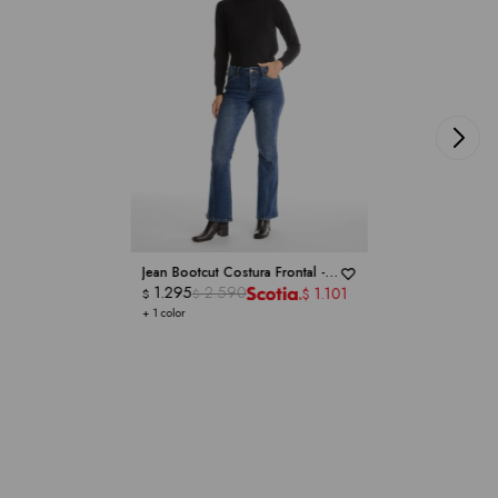
Jean Bootcut Costura Frontal -
ROYALTY COLLECTION
1.295
2.590
1.101
$
$
$
+ 1 color