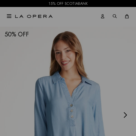
15% OFF SCOTIABANK

NOTIFICARME
50