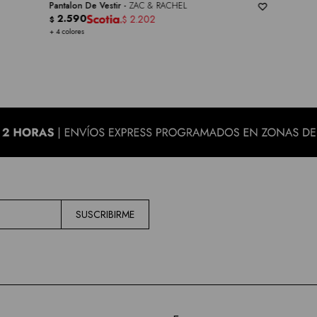
Pantalon De Vestir -
ZAC & RACHEL
2.590
2.202
$
$
+ 4 colores
SUSCRIBIRME