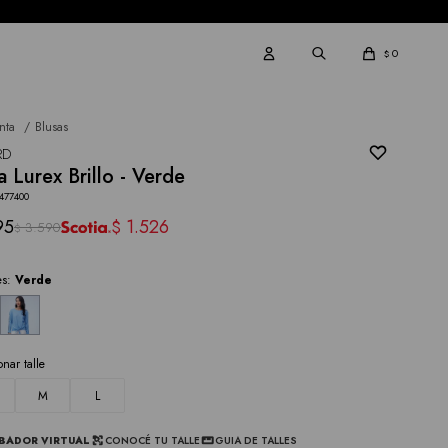
0
$
nta
Blusas
RD
a Lurex Brillo - Verde
477400
95
1.526
$
3.590
$
es:
Verde
onar talle
M
L
BADOR VIRTUAL
CONOCÉ TU TALLE
GUIA DE TALLES