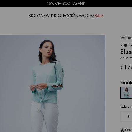
15% OFF SCOTIABANK
SIGLO
NEW IN
COLECCIÓN
MARCAS
SALE
Vestime
NOTIFICARME
RUBY 
Blus
2319
1.7
$
Variant
Selecci
S
PRO