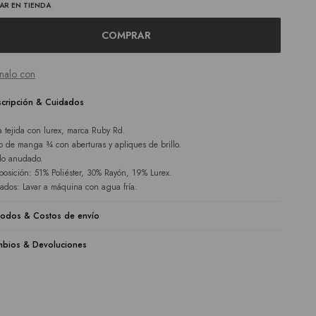
AR EN TIENDA
COMPRAR
nalo con
cripción & Cuidados
a tejida con lurex, marca Ruby Rd.
o de manga ¾ con aberturas y apliques de brillo.
o anudado.
osición: 51% Poliéster, 30% Rayón, 19% Lurex.
ados: Lavar a máquina con agua fría.
odos & Costos de envío
bios & Devoluciones