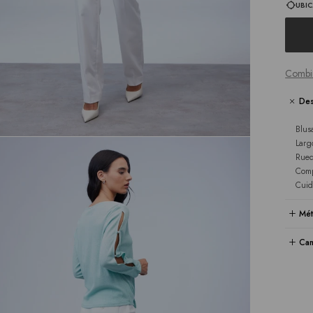
UBIC
Combi
Des
Blus
Larg
Rued
Comp
Cuid
Mét
Cam