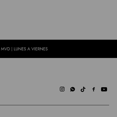


