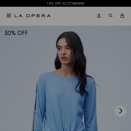
15% OFF SCOTIABANK

NOTIFICARME
50