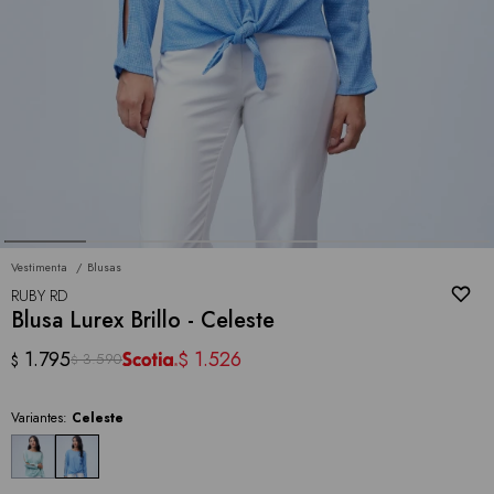
Vestimenta
Blusas
RUBY RD
Blusa Lurex Brillo - Celeste
1.795
1.526
$
3.590
$
$
Variantes:
Celeste