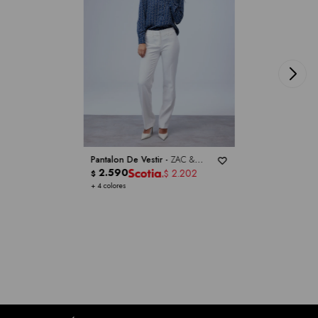
Pantalon De Vestir -
ZAC &
RACHEL
2.590
2.202
$
$
+ 4 colores