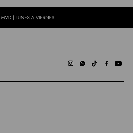


