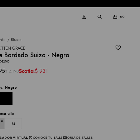
0
$
nta
Blusas
OTTEN GRACE
a Bordado Suizo - Negro
3032900
95
931
$
2.190
$
es:
Negro
onar talle
M
BADOR VIRTUAL
CONOCÉ TU TALLE
GUIA DE TALLES