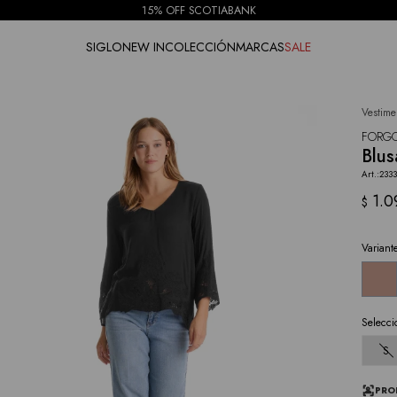
15% OFF SCOTIABANK
SIGLO
NEW IN
COLECCIÓN
MARCAS
SALE
Vestime
NOTIFICARME
FORG
Blus
233
1.0
$
Variant
Selecci
S
PRO