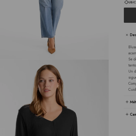
UBIC
Des
Blus
aca
Se d
tant
Un d
sigu
Comp
Cuid
Mét
Cam