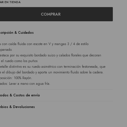
AR EN TIENDA
COMPRAR
cripción & Cuidados
a con caída fluida con escote en V y mangas 3 / 4 de estilo
mpanado.
estaca por su exquisito bordado suizo y calados florales que decoran
o el ruedo como los puños
etalle distintivo es su ruedo asimétrico con terminación festoneada, que
e el dibujo del bordado y aporta un movimiento fluido sobre la cadera.
osición: 100% Rayón.
ados: Lavar a mano con agua fría.
odos & Costos de envío
bios & Devoluciones