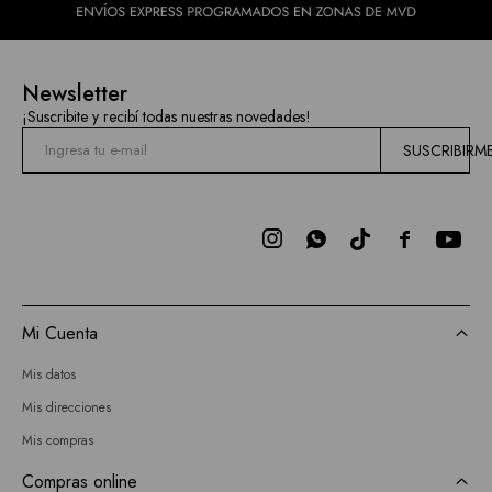
Newsletter
¡Suscribite y recibí todas nuestras novedades!
SUSCRIBIRM



Mi Cuenta
Mis datos
Mis direcciones
Mis compras
Compras online