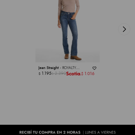
Jean Straight -
ROYALTY
COLLECTION
1.195
2.390
1.016
$
$
$