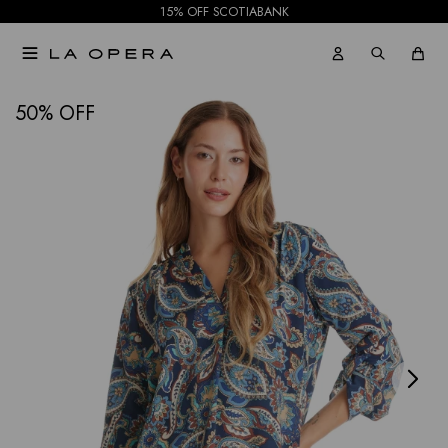
15% OFF SCOTIABANK

NOTIFICARME
50