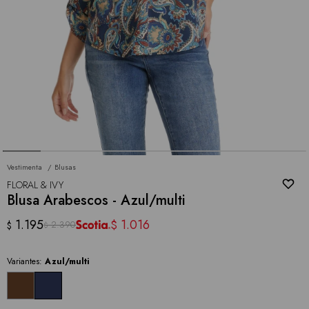
Vestimenta
Blusas
FLORAL & IVY
Blusa Arabescos - Azul/multi
1.195
1.016
$
2.390
$
$
Variantes:
Azul/multi