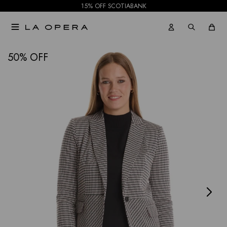
15% OFF SCOTIABANK

NOTIFICARME
50