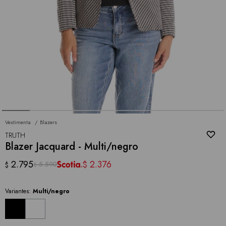
Vestimenta
Blazers
TRUTH
Blazer Jacquard - Multi/negro
2.795
2.376
$
5.590
$
$
Variantes:
Multi/negro