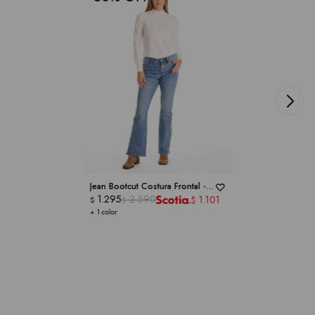
Jean Bootcut Costura Frontal -
ROYALTY COLLECTION
1.295
2.590
1.101
$
$
$
+ 1 color