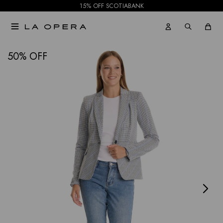
15% OFF SCOTIABANK

NOTIFICARME
50